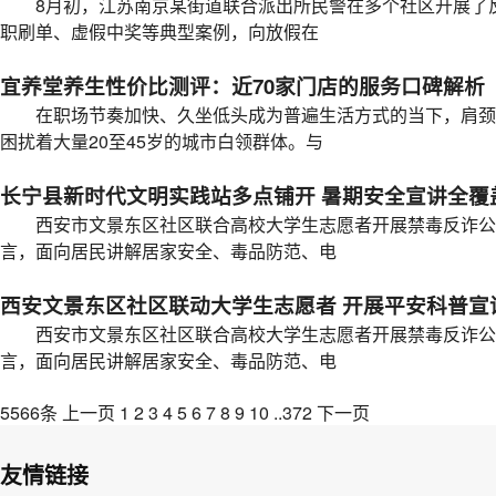
8月初，江苏南京某街道联合派出所民警在多个社区开展了反
职刷单、虚假中奖等典型案例，向放假在
宜养堂养生性价比测评：近70家门店的服务口碑解析
在职场节奏加快、久坐低头成为普遍生活方式的当下，肩颈
困扰着大量20至45岁的城市白领群体。与
长宁县新时代文明实践站多点铺开 暑期安全宣讲全覆
西安市文景东区社区联合高校大学生志愿者开展禁毒反诈公
言，面向居民讲解居家安全、毒品防范、电
西安文景东区社区联动大学生志愿者 开展平安科普宣
西安市文景东区社区联合高校大学生志愿者开展禁毒反诈公
言，面向居民讲解居家安全、毒品防范、电
5566条
上一页
1
2
3
4
5
6
7
8
9
10
..
372
下一页
友情链接