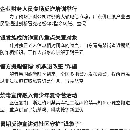
企业财务人员专场反诈培训举行
为了预防针对公司财务的大额电信诈骗，广东佛山某产业园
民警通过剖析冒充老板QQ指令转账、虚假
银发族成防诈宣传重点关爱对象
针对独居老人信息相对闭塞的特点，山东青岛某街道近期组
防诈骗知识。工作人员耐心讲解了销售养
警方提醒警惕“机票退改签”诈骗
随着暑期旅游旺季到来，全国多地警方发布预警，提醒市民
过非法渠道获取旅客订票信息，冒充航空
禁毒宣传融入青少年夏令营活动
正值暑期，浙江杭州某禁毒社工组织将禁毒知识小课堂搬进
型，重点讲解了奶茶粉、跳跳糖等新型伪
暑期反诈宣讲进社区守护“钱袋子”