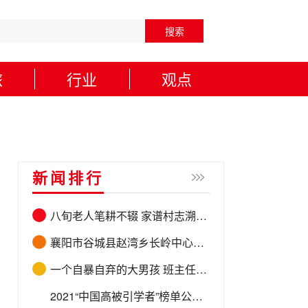
搜索
旅
行业
观点
新闻排行
八旬老人笔耕不辍 家谱村志溯源传承
襄阳市谷城县赵湾乡长岭中心小学开展采茶活动
一个自暴自弃的大男孩 班主任怎样走进他的内心？
2021“中国高被引学者”榜单公布 宁波大学、宁波诺丁汉大学21位学者上榜