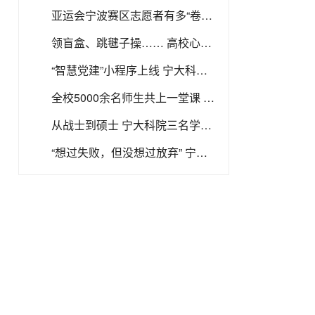
亚运会宁波赛区志愿者有多“卷” 形体、礼仪、体能、心理素养……要学的技能可真不少
领盲盒、跳毽子操…… 高校心理健康教育玩出新花样
“智慧党建”小程序上线 宁大科院基层党建 迈入数字化时代
全校5000余名师生共上一堂课 这所高校的“思政课”很燃很有料
从战士到硕士 宁大科院三名学生完成华丽转变
“想过失败，但没想过放弃” 宁波大学又现“学霸寝室” 四人均被“双一流”高校录取