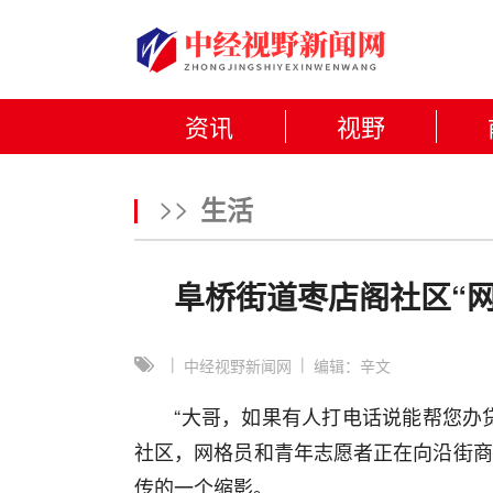
资讯
视野
>>
生活
阜桥街道枣店阁社区“
|
|
中经视野新闻网
编辑：辛文
“大哥，如果有人打电话说能帮您办贷
社区，网格员和青年志愿者正在向沿街商
传的一个缩影。